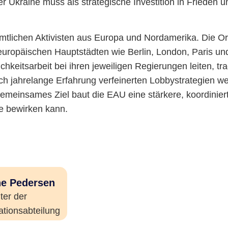
Ukraine muss als strategische Investition in Frieden un
tlichen Aktivisten aus Europa und Nordamerika. Die Org
uropäischen Hauptstädten wie Berlin, London, Paris und 
chkeitsarbeit bei ihren jeweiligen Regierungen leiten, t
rch jahrelange Erfahrung verfeinerten Lobbystrategien w
 gemeinsames Ziel baut die EAU eine stärkere, koordinie
e bewirken kann.
ne Pedersen
ter der
tionsabteilung